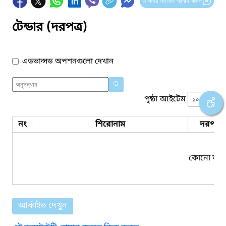
আপনার মতামত প্রদান করুন
টেন্ডার (দরপত্র)
এডভান্সড অপশনগুলো দেখান
পৃষ্ঠা আইটেম
নং
শিরোনাম
দরপত্র 
কোনো তথ্য
আর্কাইভ দেখুন