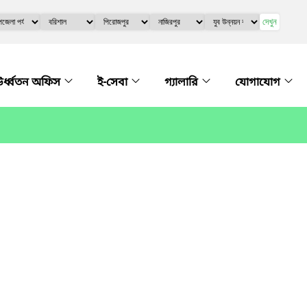
দেখুন
র্ধ্বতন অফিস
ই-সেবা
গ্যালারি
যোগাযোগ